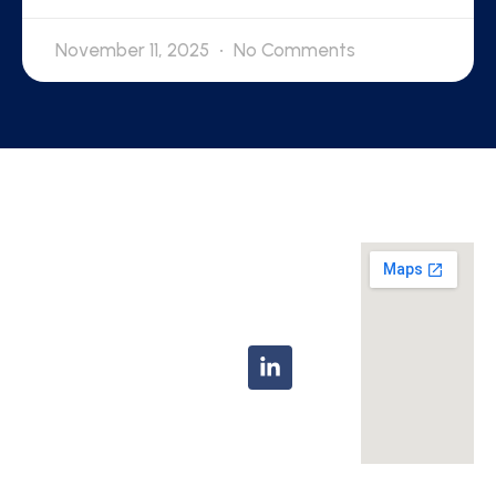
November 11, 2025
No Comments
Location
Navigation
Contact
Your next
Home
info@tigerdevelopments
property
About Us
investment
Telephone:+44
deserves
207 758 4737
Developments
excellence—
News
and we
deliver it.
Contact
Associated
Companies