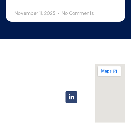
November 11, 2025
No Comments
Location
Navigation
Contact
Your next
Home
info@tigerdevelopments
property
About Us
investment
Telephone:+44
deserves
207 758 4737
Developments
excellence—
News
and we
deliver it.
Contact
Associated
Companies